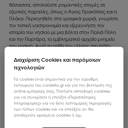
θάλασσα, απολαύστε ρομαντικές στιγμές σε
εξωτικές παραλίες, όπως ο Άγιος Προκόπιος και η
Πλάκα. Περιηγηθείτε στα γραφικά χωριά, γνωρίστε
την τοπική γαστρονομία και εξερευνήστε την
ιστορία του νησιού με μια βόλτα στην Παλιά Πόλη
και την Πορτάρα, το εμβληματικό αρχαίο μνημείο
του νησιού. Αυτό το ταξίδι του μέλιτος στη Νάξο
προσφέρει την τέλεια ισορροπία ηρεμίας και
Διαχείριση Cookies και παρόμοιων
αυθεντικότητας για αξέχαστες στιγμές.
τεχνολογιών
Τα cookies είναι σημαντικά για την εύρυθμη
λειτουργία του cordella.gr και για την βελτίωση της
online εμπειρίας σας. Πατήστε «Αποδοχή cookies»
για να συνεχίσετε ή επιλέξτε «Περισσότερες
πληροφορίες» για να δείτε λεπτομερείς περιγραφές
των τύπων cookies και να επιλέξετε αν θα
αποδεχτείτε ορισμένα cookies ή όχι.