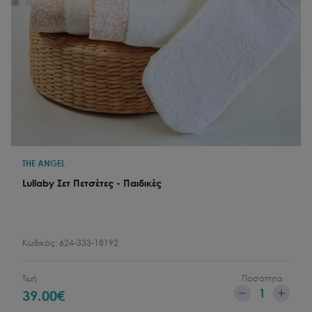
THE ANGEL
Lullaby Σετ Πετσέτες - Παιδικές
Κωδικός:
624-333-18192
Τιμή
Ποσότητα
1
39.00
€