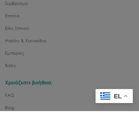
Σερβίρισμα
Έπιπλα
Είδη Σπιτιού
Hobby & Κατοικίδια
Εμπειρίες
Baby
Χρειάζεστε βοήθεια;
FAQ
EL
Blog
Επικοινωνία
Εγγραφή στο Newsletter