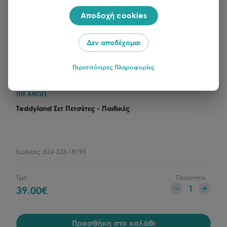
Αποδοχή cookies
Δεν αποδέχομαι
Περισσότερες Πληροφορίες
THE ANGEL
Teddyland Σετ Πετσέτες - Παιδικές
Κωδικός:
624-333-18195
Τιμή
Ποσότητα
1
39.00
€
Προσθήκη στο καλάθι