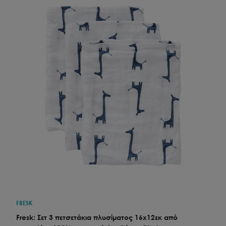
FRESK
Fresk: Σετ 3 πετσετάκια πλυσίματος 16x12εκ από