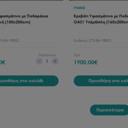
PENNIE
Υφασμάτινο με Ποδαράκια
Κρεβάτι Υφασμάτινο με Ποδ
ή (100x200cm)
OAS1 Υπέρδιπλη (160x200c
70-86-18852
Κωδικός:
270-86-18853
Ποσότητα
Τιμή
1
0
€
1900.00
€
ροσθήκη στο καλάθι
Προσθήκη στο κα
Περισσότερα