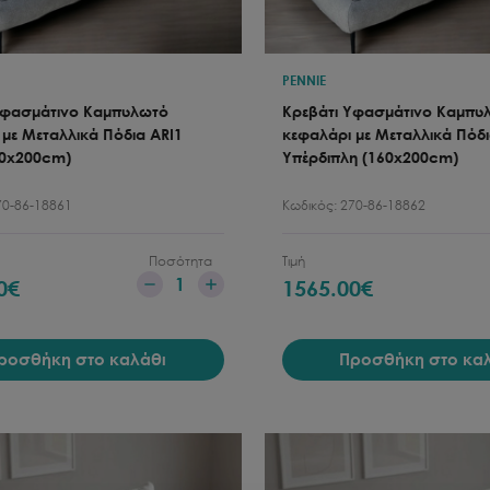
PENNIE
Υφασμάτινο Καμπυλωτό
Κρεβάτι Υφασμάτινο Καμπυ
με Μεταλλικά Πόδια ARI1
κεφαλάρι με Μεταλλικά Πόδι
0x200cm)
Υπέρδιπλη (160x200cm)
70-86-18861
Κωδικός:
270-86-18862
Ποσότητα
Τιμή
1
0
€
1565.00
€
ροσθήκη στο καλάθι
Προσθήκη στο κα