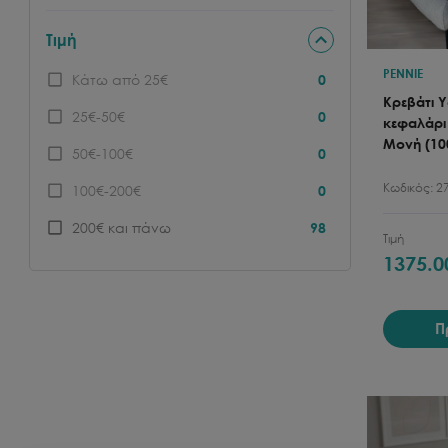
Φυσικό
9
Τιμή
PENNIE
Κάτω από 25€
0
Κρεβάτι 
25€-50€
0
κεφαλάρι 
Μονή (10
50€-100€
0
Κωδικός:
2
100€-200€
0
200€ και πάνω
98
Τιμή
1375.0
Π