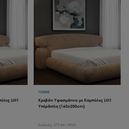
PENNIE
ύλες LUI1
Κρεβάτι Υφασμάτινο με Καμπύλες LUI1
Υπέρδιπλη (160x200cm)
Κωδικός:
270-86-18865