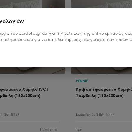
χνολογιών
υργία του cordella.gr και για την βελτίωση της online εμπειρίας 
ρες πληροφορίες» για να δείτε λεπτομερείς περιγραφές των τύπων co
PENNIE
Υφασμάτινο Χαμηλό IVO1
Κρεβάτι Υφασμάτινο Χαμηλ
έρδιπλη (180x200cm)
Υπέρδιπλη (160x200cm)
70-86-18856
Κωδικός:
270-86-18857
Ποσότητα
Τιμή