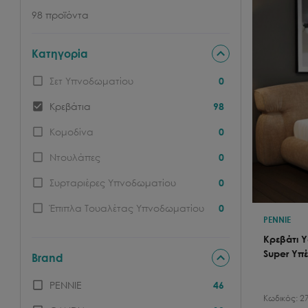
98
προϊόντα
Κατηγορία
Σετ Υπνοδωματίου
0
Κρεβάτια
98
Κομοδίνα
0
Ντουλάπες
0
Συρταριέρες Υπνοδωματίου
0
Έπιπλα Τουαλέτας Υπνοδωματίου
0
PENNIE
Κρεβάτι 
Super Υπ
Brand
PENNIE
46
Κωδικός:
2