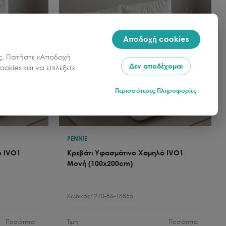
Αποδοχή cookies
σας. Πατήστε «Αποδοχή
Δεν αποδέχομαι
okies και να επιλέξετε
Περισσότερες Πληροφορίες
PENNIE
ό IVO1
Κρεβάτι Υφασμάτινο Χαμηλό IVO1
Μονή (100x200cm)
Κωδικός:
270-86-18855
Ποσότητα
Τιμή
Ποσότητα