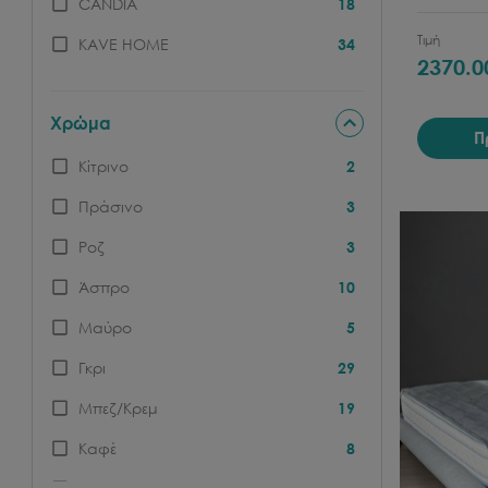
CANDIA
18
Τιμή
KAVE HOME
34
2370.0
Χρώμα
Π
Κίτρινο
2
Πράσινο
3
Ροζ
3
Άσπρο
10
Μαύρο
5
Γκρι
29
Μπεζ/Κρεμ
19
Καφέ
8