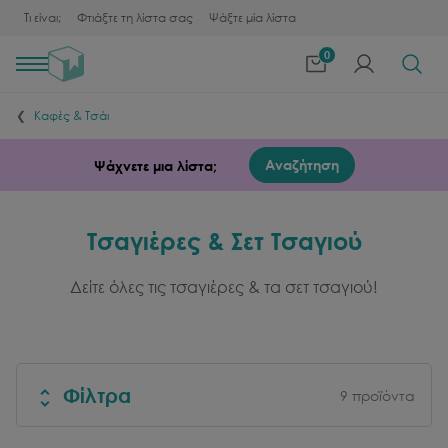
Τι είναι;
Φτιάξτε τη λίστα σας
Ψάξτε μία λίστα
0
Toggle
navigation
Καφές & Τσάι
Αναζήτηση
Ψάχνετε μια λίστα;
Τσαγιέρες & Σετ Τσαγιού
Δείτε όλες τις τσαγιέρες & τα σετ τσαγιού!
Φίλτρα
9
προϊόντα