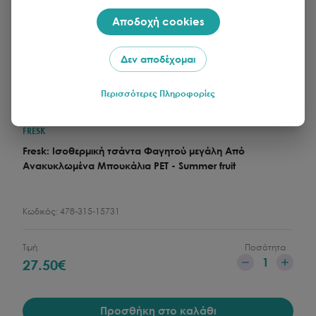
Αποδοχή cookies
Δεν αποδέχομαι
Περισσότερες Πληροφορίες
FRESK
Fresk: Ισοθερμική τσάντα Φαγητού μεγάλη Από
Ανακυκλωμένα Μπουκάλια PET - Summer fruit
Κωδικός:
478-315-15731
Τιμή
Ποσότητα
1
27.50
€
Προσθήκη στο καλάθι