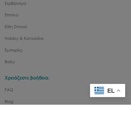
Σερβίρισμα
Έπιπλα
Είδη Σπιτιού
Hobby & Κατοικίδια
Εμπειρίες
Baby
Χρειάζεστε βοήθεια;
FAQ
EL
Blog
Επικοινωνία
Εγγραφή στο Newsletter