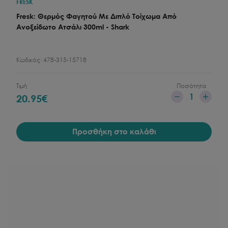
FRESK
Fresk: Θερμός Φαγητού Με Διπλό Τοίχωμα Από
Ανοξείδωτο Ατσάλι 300ml - Shark
Κωδικός:
478-315-15718
Τιμή
Ποσότητα
1
20.95
€
Προσθήκη στο καλάθι