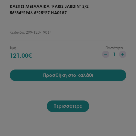
ΚΑΣΠΩ ΜΕΤΑΛΛΙΚΑ "PARIS JARDIN" Σ/2
55*34*2946.5*25*27 HA0187
Κωδικός:
299-120-19064
Τιμή
Ποσότητα
1
121.00
€
Προσθήκη στο καλάθι
Περισσότερα