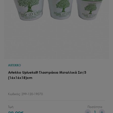
ARTEKKO
Artekko Uplueksilt Γλαστράκια Μεταλλικά Σετ/3
(16x16x18)cm
Κωδικός:
299-120-19070
Τιμή
Ποσότητα
1