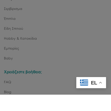
Σερβίρισμα
Έπιπλα
Είδη Σπιτιού
Hobby & Κατοικίδια
Εμπειρίες
Baby
Χρειάζεστε βοήθεια;
FAQ
EL
Blog
Επικοινωνία