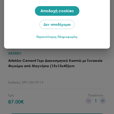
Αποδοχή cookies
Δεν αποδέχομαι
Περισσότερες Πληροφορίες
ARTEKKO
Artekko Cement Γκρι Διακοσμητικό Κασπώ με Γυναικεία
Φιγούρα από Μαγνήσιο (15x13x40)cm
Κωδικός:
299-120-19114
Τιμή
Ποσότητα
1
87.00
€