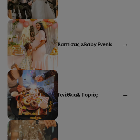
Βαπτίσεις &
Baby Events
→
Γενέθλια
& Γιορτές
→