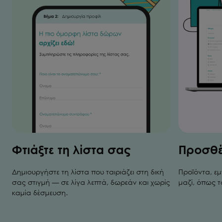
Φτιάξτε τη λίστα σας
Προσθέσ
Δημιουργήστε τη λίστα που ταιριάζει στη δική
Προϊόντα, ε
σας στιγμή — σε λίγα λεπτά, δωρεάν και χωρίς
μαζί, όπως τ
καμία δέσμευση.