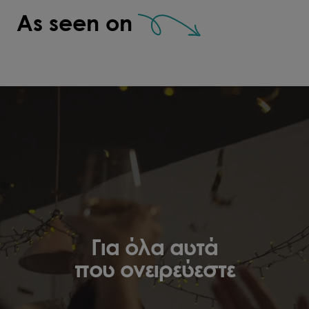
διαφορετικές επιλογές για κάθε
πιο όμορφή 
As seen on
budget!"
Για όλα αυτά
που ονειρεύεστε