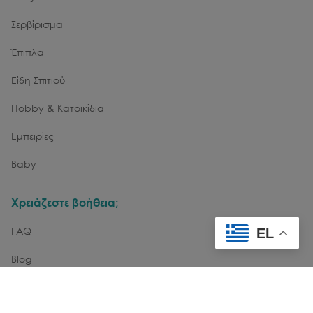
Σερβίρισμα
Έπιπλα
Είδη Σπιτιού
Hobby & Κατοικίδια
Εμπειρίες
Baby
Χρειάζεστε βοήθεια;
FAQ
EL
Blog
Επικοινωνία