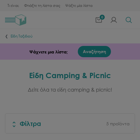
Τι είναι;
Φτιάξτε τη λίστα σας
Ψάξτε μία λίστα
0
Toggle
navigation
Είδη Ταξιδιού
Αναζήτηση
Ψάχνετε μια λίστα;
Είδη Camping & Picnic
Δείτε όλα τα είδη camping & picnic!
Φίλτρα
5
προϊόντα