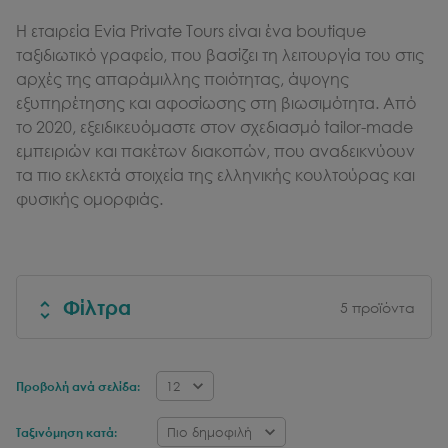
Η εταιρεία Evia Private Tours είναι ένα boutique
ταξιδιωτικό γραφείο, που βασίζει τη λειτουργία του στις
αρχές της απαράμιλλης ποιότητας, άψογης
εξυπηρέτησης και αφοσίωσης στη βιωσιμότητα. Από
το 2020, εξειδικευόμαστε στον σχεδιασμό tailor-made
εμπειριών και πακέτων διακοπών, που αναδεικνύουν
τα πιο εκλεκτά στοιχεία της ελληνικής κουλτούρας και
φυσικής ομορφιάς.
Φίλτρα
5
προϊόντα
12
Προβολή ανά σελίδα:
Πιο δημοφιλή
Ταξινόμηση κατά: