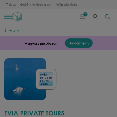
Τι είναι;
Φτιάξτε τη λίστα σας
Ψάξτε μία λίστα
0
Toggle
navigation
Αρχική
Αναζήτηση
Ψάχνετε μια λίστα;
EVIA PRIVATE TOURS