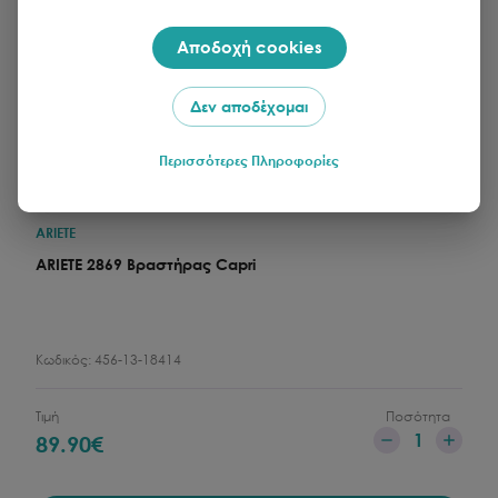
Αποδοχή cookies
Δεν αποδέχομαι
Περισσότερες Πληροφορίες
ARIETE
ARIETE 2869 Βραστήρας Capri
Κωδικός:
456-13-18414
Τιμή
Ποσότητα
1
89.90
€