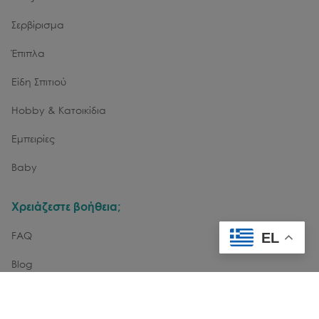
Σερβίρισμα
Έπιπλα
Είδη Σπιτιού
Hobby & Κατοικίδια
Εμπειρίες
Baby
Χρειάζεστε βοήθεια;
FAQ
EL
Blog
Επικοινωνία