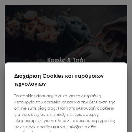
Καφές & Τσάι
περισσότερα
Διαχείριση Cookies και παρόμοιων
τεχνολογιών
Τα cookies είναι σημαντικά για την εύρυθμη
λειτουργία του cordella.gr και για την βελτίωση της
online εμπειρίας σας. Πατήστε «Αποδοχή cookies»
για να συνεχίσετε ή επιλέξτε «Περισσότερες
πληροφορίες» για να δείτε λεπτομερείς περιγραφές
των τύπων cookies και να επιλέξετε αν θα