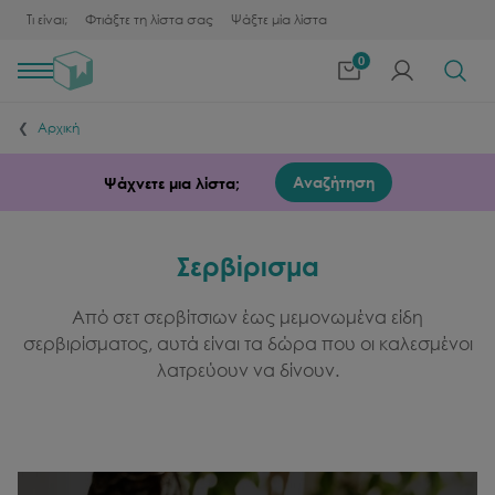
Τι είναι;
Φτιάξτε τη λίστα σας
Ψάξτε μία λίστα
0
Toggle
navigation
Αρχική
Αναζήτηση
Ψάχνετε μια λίστα;
Σερβίρισμα
Από σετ σερβίτσιων έως μεμονωμένα είδη
σερβιρίσματος, αυτά είναι τα δώρα που οι καλεσμένοι
λατρεύουν να δίνουν.