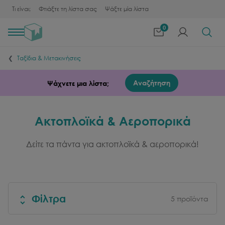
Τι είναι;
Φτιάξτε τη λίστα σας
Ψάξτε μία λίστα
0
Toggle
navigation
Ταξίδια & Μετακινήσεις
Αναζήτηση
Ψάχνετε μια λίστα;
Ακτοπλοϊκά & Αεροπορικά
Δείτε τα πάντα για ακτοπλοϊκά & αεροπορικά!
Φίλτρα
5
προϊόντα