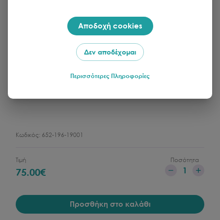
Αποδοχή cookies
Δεν αποδέχομαι
Περισσότερες Πληροφορίες
FERRYHOPPER
Δωροκάρτα 75€
Κωδικός:
652-196-19001
Τιμή
Ποσότητα
1
75.00
€
Προσθήκη στο καλάθι