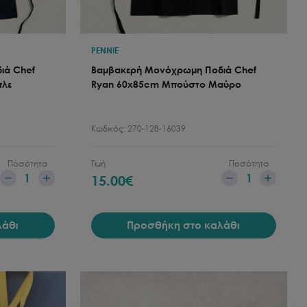
PENNIE
ιά Chef
Βαμβακερή Μονόχρωμη Ποδιά Chef
πλε
Ryan 60x85cm Μπούστο Μαύρο
Κωδικός:
270-128-16039
Ποσότητα
Τιμή
Ποσότητα
1
1
15.00
€
λάθι
Προσθήκη στο καλάθι