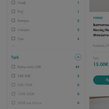
Μωβ
1
Ροζ
1
PENNIE
Άσπρο
2
Βαπτιστι
Μαύρο
2
Νονάς/Νο
Μπούστο
Γκρι
6
Κωδικός:
2
Μπεζ/Κρεμ
15
Καφέ
2
Τιμή
Τιμή
15.00
€
Πολύχρωμο
5
Κάτω από 25€
49
25€-50€
2
Π
50€-100€
0
100€-200€
0
200€ και πάνω
0