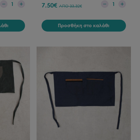
1
1
7.50
€
ΑΠΟ
33.32
€
λάθι
Προσθήκη στο καλάθι