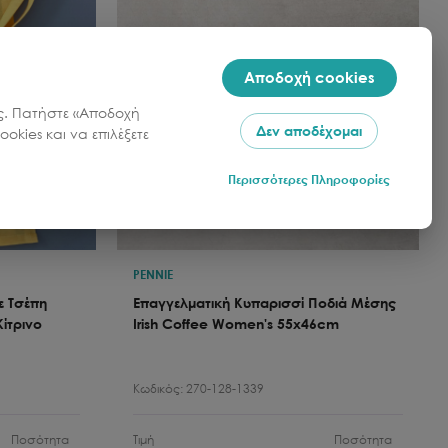
Αποδοχή cookies
σας. Πατήστε «Αποδοχή
Δεν αποδέχομαι
okies και να επιλέξετε
Περισσότερες Πληροφορίες
PENNIE
 Τσέπη
Επαγγελματική Κυπαρισσί Ποδιά Μέσης
ίτρινο
Irish Coffee Women's 55x46cm
Κωδικός:
270-128-1339
Ποσότητα
Τιμή
Ποσότητα