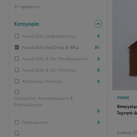
51
προϊόντα
Κατηγορία
Λευκά Είδη Σερβιρίσματος
0
Λευκά Είδη Κουζίνας & BBQ
51
Λευκά Είδη & Σετ Υπνοδωματίου
0
Λευκά Είδη & Σετ Μπάνιου
0
Αξεσουάρ Μπάνιου
0
PENNIE
Στρώματα, Ανωστρώματα &
Επιστρώματα
Επαγγελμ
0
Τεχνητό 
Παπλώματα
0
Κωδικός:
2