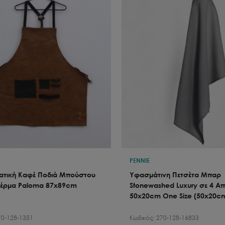
PENNIE
ατική Καφέ Ποδιά Μπούστου
Υφασμάτινη Πετσέτα Μπαρ
Δέρμα Paloma 87x89cm
Stonewashed Luxury σε 4 Α
50x20cm One Size (50x20c
70-128-1351
Κωδικός:
270-128-16833