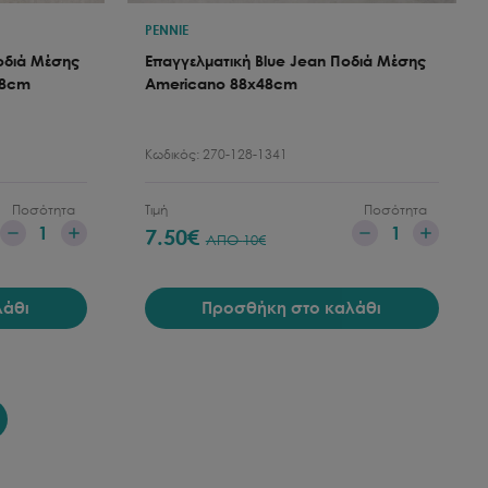
PENNIE
οδιά Μέσης
Επαγγελματική Blue Jean Ποδιά Μέσης
48cm
Americano 88x48cm
Κωδικός:
270-128-1341
Ποσότητα
Τιμή
Ποσότητα
1
1
7.50
€
ΑΠΟ
10
€
λάθι
Προσθήκη στο καλάθι