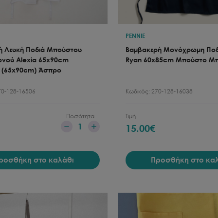
PENNIE
κή Λευκή Ποδιά Μπούστου
Βαμβακερή Μονόχρωμη Ποδ
νού Alexia 65x90cm
Ryan 60x85cm Μπούστο Μ
 (65x90cm) Άσπρο
70-128-16506
Κωδικός:
270-128-16038
Ποσότητα
Τιμή
1
15.00
€
ροσθήκη στο καλάθι
Προσθήκη στο κα