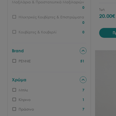
Μαξιλάρια & Προστατευτικά Μαξιλαριών
0
Τιμή
20.00
Ηλεκτρικές Κουβέρτες & Επιστρώματα
0
Κουβέρτες & Κουβερλί
0
Π
Brand
PENNIE
51
Χρώμα
Μπλε
7
Κίτρινο
1
Πράσινο
7