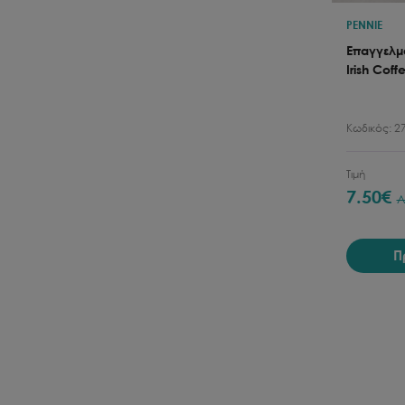
PENNIE
Επαγγελμ
Irish Cof
Κωδικός:
2
Τιμή
7.50
€
Π