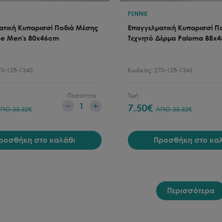
PENNIE
ατική Κυπαρισσί Ποδιά Μέσης
Επαγγελματική Κυπαρισσί Π
fee Men's 80x46cm
Τεχνητό Δέρμα Paloma 88x
70-128-1340
Κωδικός:
270-128-1346
Ποσότητα
Τιμή
1
7.50
€
ΑΠΟ
33.32
€
ΑΠΟ
33.32
€
ροσθήκη στο καλάθι
Προσθήκη στο κα
Περισσότερα