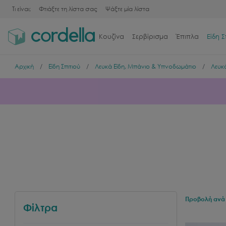
Τι είναι;
Φτιάξτε τη λίστα σας
Ψάξτε μία λίστα
Κουζίνα
Σερβίρισμα
Έπιπλα
Είδη Σ
Αρχική
Είδη Σπιτιού
Λευκά Είδη, Μπάνιο & Υπνοδωμάτιο
Λευκ
Προβολή ανά 
Φίλτρα