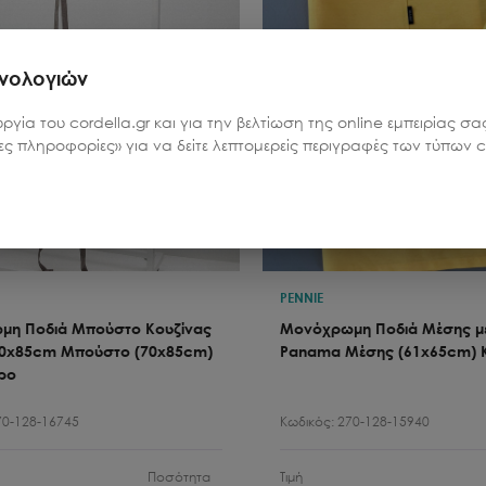
χνολογιών
υργία του cordella.gr και για την βελτίωση της online εμπειρίας 
ρες πληροφορίες» για να δείτε λεπτομερείς περιγραφές των τύπων co
PENNIE
η Ποδιά Μπούστο Κουζίνας
Μονόχρωμη Ποδιά Μέσης με
0x85cm Μπούστο (70x85cm)
Panama Μέσης (61x65cm) Κ
ρο
70-128-16745
Κωδικός:
270-128-15940
Ποσότητα
Τιμή