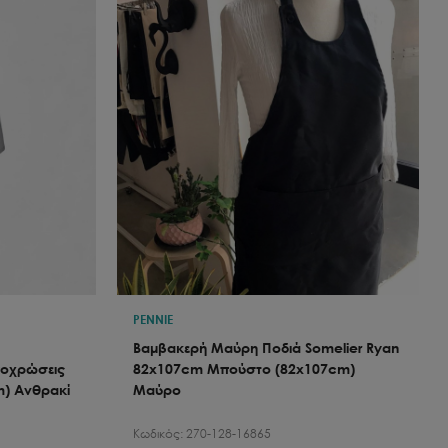
PENNIE
Βαμβακερή Μαύρη Ποδιά Somelier Ryan
ποχρώσεις
82x107cm Μπούστο (82x107cm)
m) Ανθρακί
Μαύρο
Κωδικός:
270-128-16865