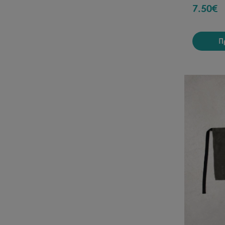
7.50
€
Π