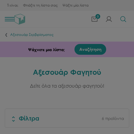
Τι είναι;
Φτιάξτε τη λίστα σας
Ψάξτε μία λίστα
0
Toggle
navigation
Αξεσουάρ Σερβιρίσματος
Αναζήτηση
Ψάχνετε μια λίστα;
Αξεσουάρ Φαγητού
Δείτε όλα τα αξεσουάρ φαγητού!
Φίλτρα
6
προϊόντα