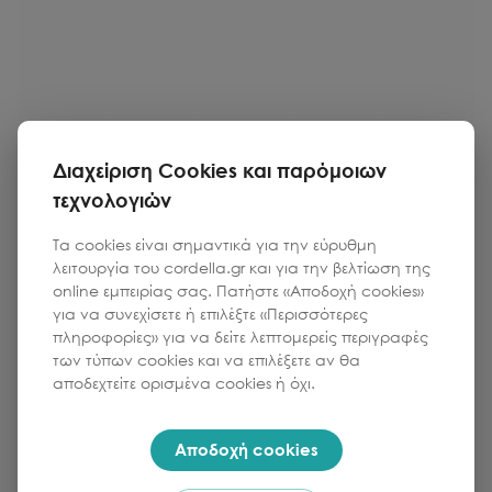
Διαχείριση Cookies και παρόμοιων
CM MAKRIS
τεχνολογιών
Eye Chopstick Rest - Σετ των 4 Silver Plated
Τα cookies είναι σημαντικά για την εύρυθμη
λειτουργία του cordella.gr και για την βελτίωση της
online εμπειρίας σας. Πατήστε «Αποδοχή cookies»
Κωδικός:
252-73-632
για να συνεχίσετε ή επιλέξτε «Περισσότερες
πληροφορίες» για να δείτε λεπτομερείς περιγραφές
Τιμή
Ποσότητα
των τύπων cookies και να επιλέξετε αν θα
1
159.00
€
αποδεχτείτε ορισμένα cookies ή όχι.
Αποδοχή cookies
Προσθήκη στο καλάθι