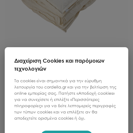
Διαχείριση Cookies και παρόμοιων
COCO-MAT
τεχνολογιών
Πουπουλένιο Πάπλωμα Αλκαίος 220x240cm - 7,5togs
Τα cookies είναι σημαντικά για την εύρυθμη
λειτουργία του cordella.gr και για την βελτίωση της
online εμπειρίας σας. Πατήστε «Αποδοχή cookies»
Κωδικός:
632-133-18496
για να συνεχίσετε ή επιλέξτε «Περισσότερες
πληροφορίες» για να δείτε λεπτομερείς περιγραφές
Τιμή
Ποσότητα
των τύπων cookies και να επιλέξετε αν θα
1
280.00
€
αποδεχτείτε ορισμένα cookies ή όχι.