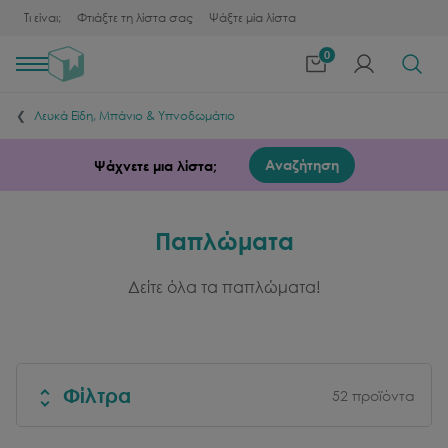
Τι είναι;
Φτιάξτε τη λίστα σας
Ψάξτε μία λίστα
0
Toggle
navigation
Λευκά Είδη, Μπάνιο & Υπνοδωμάτιο
Αναζήτηση
Ψάχνετε μια λίστα;
Παπλώματα
Δείτε όλα τα παπλώματα!
Φίλτρα
52
προϊόντα