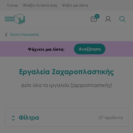
Τι είναι;
Φτιάξτε τη λίστα σας
Ψάξτε μία λίστα
0
Toggle
navigation
Σκεύη Μαγειρικής
Αναζήτηση
Ψάχνετε μια λίστα;
Εργαλεία Ζαχαροπλαστικής
Δείτε όλα τα εργαλεία ζαχαροπλαστικής!
Φίλτρα
27
προϊόντα