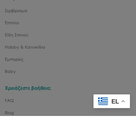
Σερβίρισμα
Έπιπλα
Είδη Σπιτιού
Hobby & Κατοικίδια
Εμπειρίες
Baby
Χρειάζεστε βοήθεια;
FAQ
EL
Blog
Επικοινωνία