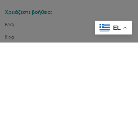
Χρειάζεστε βοήθεια;
FAQ
EL
Blog
Επικοινωνία
Εγγραφή στο Newsletter
email
Θέλω να λαμβάνω νέα & ενημερώσεις μέσω email
Εγγραφή