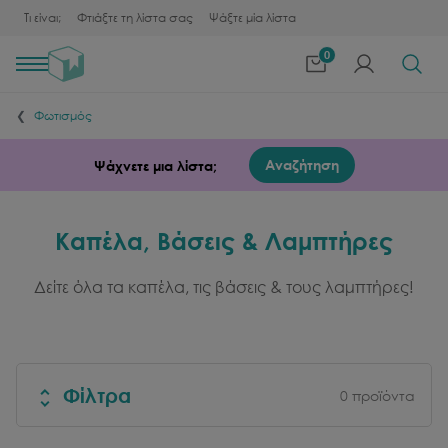
Τι είναι;
Φτιάξτε τη λίστα σας
Ψάξτε μία λίστα
0
Toggle
navigation
Φωτισμός
Αναζήτηση
Ψάχνετε μια λίστα;
Καπέλα, Βάσεις & Λαμπτήρες
Δείτε όλα τα καπέλα, τις βάσεις & τους λαμπτήρες!
Φίλτρα
0
προϊόντα