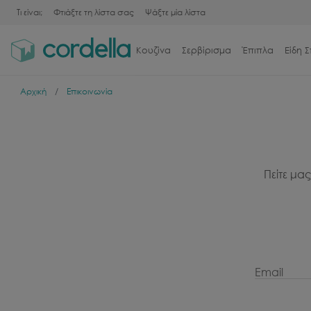
Τι είναι;
Φτιάξτε τη λίστα σας
Ψάξτε μία λίστα
Κουζίνα
Σερβίρισμα
Έπιπλα
Είδη Σ
Αρχική
Επικοινωνία
Πείτε μα