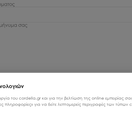
χνολογιών
λή μηνύματος
υργία του cordella.gr και για την βελτίωση της online εμπειρίας 
ρες πληροφορίες» για να δείτε λεπτομερείς περιγραφές των τύπων co
είτε να έχετε ερωτήσεις;
ας στο
2105903408
ή στείλτε μας email στο
hello@cordella.g