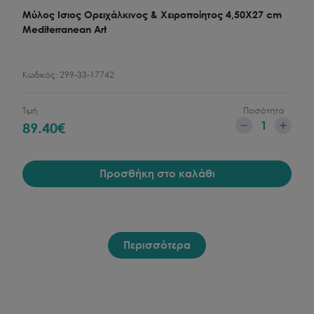
Μύλος Iσιος Oρειχάλκινος & Xειροποίητος 4,50X27 cm
Mediterranean Art
Κωδικός:
299-33-17742
Τιμή
Ποσότητα
1
89.40
€
Προσθήκη στο καλάθι
Περισσότερα