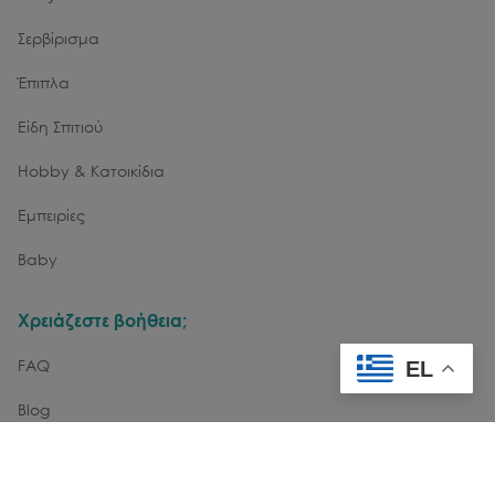
Σερβίρισμα
Έπιπλα
Είδη Σπιτιού
Hobby & Κατοικίδια
Εμπειρίες
Baby
Χρειάζεστε βοήθεια;
FAQ
EL
Blog
Επικοινωνία