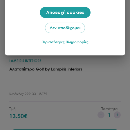
Αποδοχή cookies
Δεν αποδέχομαι
Περισσότερες Πληροφορίες
LAMPIRIS INTERIORS
Αλατοπίπερο Golf by Lampiris interiors
Κωδικός:
299-33-18679
Τιμή
Ποσότητα
1
13.50
€