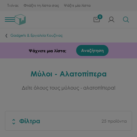
Τι είναι;
Φτιάξτε τη λίστα σας
Ψάξτε μία λίστα
0
Toggle
navigation
Gadgets & Εργαλεία Κουζίνας
Αναζήτηση
Ψάχνετε μια λίστα;
Μύλοι - Αλατοπίπερα
Δείτε όλους τους μύλους - αλατοπίπερα!
Φίλτρα
25
προϊόντα