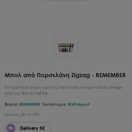
Μπολ από Πορσελάνη Zigzag - REMEMBER
Επιτραπέζια σκεύη υψηλής ποιότητας και μοναδικού design
από την REMEMBER®.
Brand:
REMEMBER
Κατάστημα:
WATobject
Κωδικός:
251-47-500
Delivery 5€