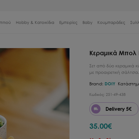
πιτιού
Hobby & Κατοικίδια
Εμπειρίες
Baby
Κουμπαράδες
Συλ
Κεραμικά Μπολ 
Σετ από δύο κεραμικά κ
με προαιρετική σάλτσα
Brand:
DOIY
Κατάστημ
Κωδικός:
251-49-438
Delivery 5€
35.00
€