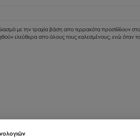
υνδιασμό με την τραχία βάση απο τερρακότα προσδίδουν στ
θούν ελεύθερα απο όλους τους καλεσμένους, ενώ όταν τοπο
χνολογιών