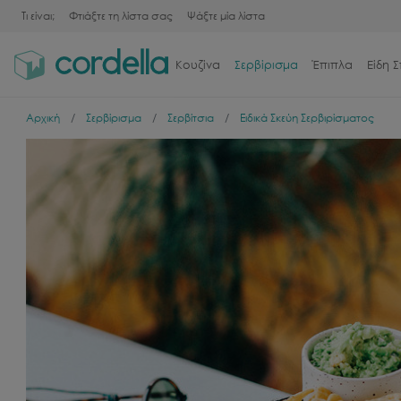
Τι είναι;
Φτιάξτε τη λίστα σας
Ψάξτε μία λίστα
Κουζίνα
Σερβίρισμα
Έπιπλα
Είδη Σ
Αρχική
Σερβίρισμα
Σερβίτσια
Ειδικά Σκεύη Σερβιρίσματος