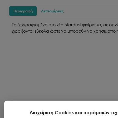
Περιγραφή
Λεπτομέρειες
Το ζωγραφισμένο στο χέρι stardust φινίρισμα, σε σ
χωρίζονται εύκολα ώστε να μπορούν να χρησιμοποιη
Διαχείριση Cookies και παρόμοιων τε