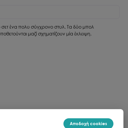
ο σετ ένα πολυ σύγχρονο στυλ. Τα δύο μπολ
θετούνται μαζί σχηματίζουν μία έκλειψη.
Αποδοχή cookies