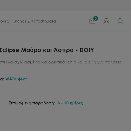
0
λογές
Brands & Καταστήματα
Eclipse Μαύρο και Άσπρο - DOIY
ύπελλα σχεδιασμένα για ορεκτικά "chip και dip" ή για σαλάτες
.
α:
WATobject
Εκτιμώμενη παράδοση:
3
-
10
ημέρες