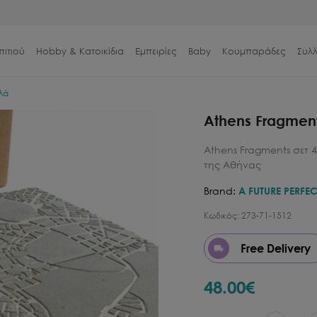
πιτιού
Hobby & Κατοικίδια
Εμπειρίες
Baby
Κουμπαράδες
Συλ
λά
Athens Fragment
Athens Fragments σετ 
της Αθήνας
Brand:
A FUTURE PERFEC
Κωδικός:
273-71-1512
Free Delivery
48.00
€