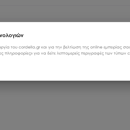
 ανάγλυφο χάρτη του κέντρου της Αθήνας
χνολογιών
υργία του cordella.gr και για την βελτίωση της online εμπειρίας 
ρες πληροφορίες» για να δείτε λεπτομερείς περιγραφές των τύπων co