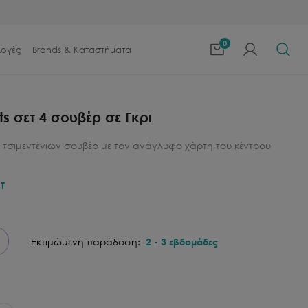
0
λογές
Brands & Καταστήματα
s σετ 4 σουβέρ σε Γκρι
4 τσιμεντένιων σουβέρ με τον ανάγλυφο χάρτη του κέντρου
T
Εκτιμώμενη παράδοση:
2
-
3
εβδομάδες