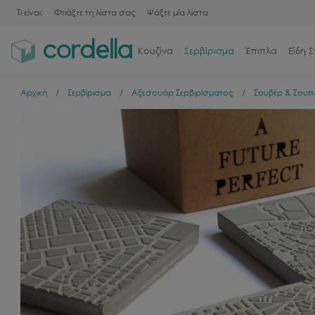
Τι είναι;
Φτιάξτε τη λίστα σας
Ψάξτε μία λίστα
Κουζίνα
Σερβίρισμα
Έπιπλα
Είδη Σ
Αρχική
Σερβίρισμα
Αξεσουάρ Σερβιρίσματος
Σουβέρ & Σουπ