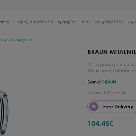
πιτιού
Hobby & Κατοικίδια
Εμπειρίες
Baby
Κουμπαράδες
Συλ
 & Κουζινομηχανές
BRAUN ΜΠΛΕΝΤΕΡ
Με τη συλλογή TributeC
βελτιωμένες εκδόσεις 
Brand:
BRAUN
Κωδικός:
379-14-8176
Free Delivery
104.45
€