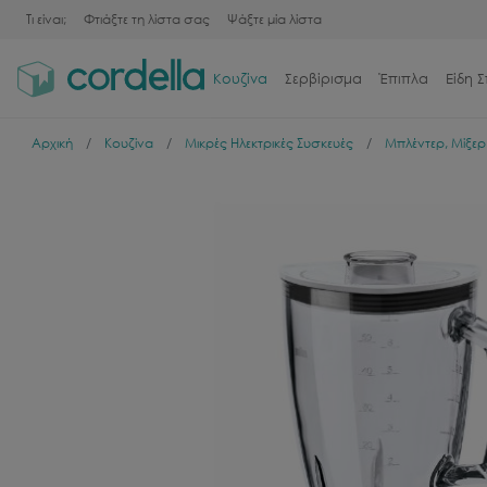
Τι είναι;
Φτιάξτε τη λίστα σας
Ψάξτε μία λίστα
Κουζίνα
Σερβίρισμα
Έπιπλα
Είδη Σ
Αρχική
Κουζίνα
Μικρές Ηλεκτρικές Συσκευές
Μπλέντερ, Μίξερ