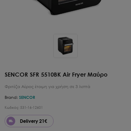
SENCOR SFR 5510BK Air Fryer Μαύρο
Φριτέζα Αέρος έτοιμη για χρήση σε 3 λεπτά
Brand:
SENCOR
Κωδικός:
531-16-12601
Delivery 21€