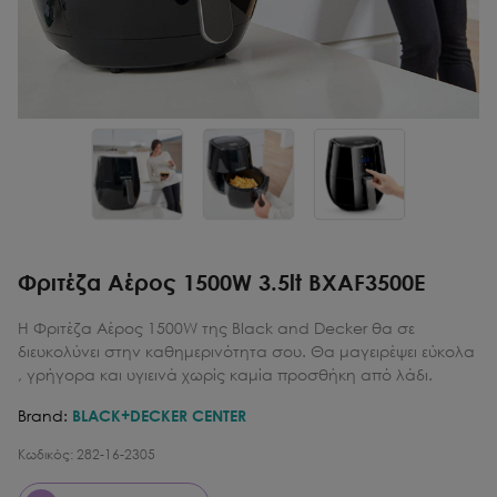
Φριτέζα Αέρος 1500W 3.5lt BXAF3500E
Η Φριτέζα Αέρος 1500W της Black and Decker θα σε
διευκολύνει στην καθημερινότητα σου. Θα μαγειρέψει εύκολα
, γρήγορα και υγιεινά χωρίς καμία προσθήκη από λάδι.
Brand:
BLACK+DECKER CENTER
Κωδικός:
282-16-2305