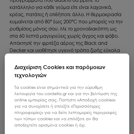
προγράμματα που διαθέτει θα βρείτε το
κατάλληλο για κάθε γεύμα είτε είναι λαχανικά,
κρέας, πατάτες ή οτιδήποτε άλλο. Η θερμοκρασία
κυμαίνεται από 80° έως 200°C που μπορείς να την
ρυθμίσεις μόνος σου. Με το χρονοδιακόπτη ως
στα 60 λεπτά μαγειρεύεις χωρίς άγχος και φόβο.
Απόκτησέ την φριτέζα αέρος της Black and
Decker και υιοθέτησε υγιεινό τρόπο ζωής εύκολα
και γρήγορα.
Διαχείριση Cookies και παρόμοιων
τεχνολογιών
Τα cookies είναι σημαντικά για την εύρυθμη
λειτουργία του cordella.gr και για την βελτίωση της
online εμπειρίας σας. Πατήστε «Αποδοχή cookies»
για να συνεχίσετε ή επιλέξτε «Περισσότερες
πληροφορίες» για να δείτε λεπτομερείς περιγραφές
των τύπων cookies και να επιλέξετε αν θα
αποδεχτείτε ορισμένα cookies ή όχι.