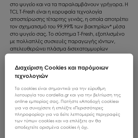
στο ψυγείο και να τα παραλαμβάνουν γρήγορα. Η
TCL T-Fresh είναι η κορυφαία τεχνολογία
αποστείρωσης τέταρτης γενιάς, η οποία αποτρέπει
τον σχηματισμό του 99,99% των βακτηρίων* μέσα
στο ψυγείο σας. Το σύστημα T-Fresh, εξοπλισμένο
με πολλαπλές συσκευές παραγωγής ιόντων,
απελευθερώνει πλάσμα δισεκατομμυρίων
επιπέδων προς όλες τις κατευθύνσεις,
σχηματίζοντας θετικές και αρνητικές ιοντικές
Διαχείριση Cookies και παρόμοιων
ομάδες. Η συγκέντρωσή του είναι διπλάσια από
τεχνολογιών
αυτή των συνηθισμένων ψυγείων. Μεγιστοποιεί τη
φρεσκάδα των συστατικών για να προστατεύσει
Τα cookies είναι σημαντικά για την εύρυθμη
την υγεία ολόκληρης της οικογένειας.
λειτουργία του cordella.gr και για την βελτίωση της
online εμπειρίας σας. Πατήστε «Αποδοχή cookies»
για να συνεχίσετε ή επιλέξτε «Περισσότερες
πληροφορίες» για να δείτε λεπτομερείς περιγραφές
των τύπων cookies και να επιλέξετε αν θα
αποδεχτείτε ορισμένα cookies ή όχι.