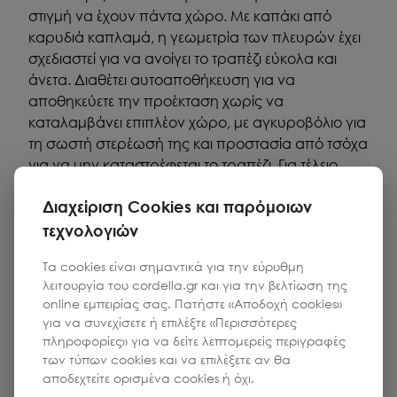
στιγμή να έχουν πάντα χώρο. Με καπάκι από
καρυδιά καπλαμά, η γεωμετρία των πλευρών έχει
σχεδιαστεί για να ανοίγει το τραπέζι εύκολα και
άνετα. Διαθέτει αυτοαποθήκευση για να
αποθηκεύετε την προέκταση χωρίς να
καταλαμβάνει επιπλέον χώρο, με αγκυροβόλιο για
τη σωστή στερέωσή της και προστασία από τσόχα
για να μην καταστρέφεται το τραπέζι. Για τέλειο
φινίρισμα, τα πόδια είναι κατασκευασμένα από
Διαχείριση Cookies και παρόμοιων
χάλυβα.
τεχνολογιών
Τα cookies είναι σημαντικά για την εύρυθμη
λειτουργία του cordella.gr και για την βελτίωση της
online εμπειρίας σας. Πατήστε «Αποδοχή cookies»
για να συνεχίσετε ή επιλέξτε «Περισσότερες
πληροφορίες» για να δείτε λεπτομερείς περιγραφές
των τύπων cookies και να επιλέξετε αν θα
αποδεχτείτε ορισμένα cookies ή όχι.