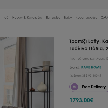
πιτιού
Hobby & Κατοικίδια
Εμπειρίες
Baby
Κουμπαράδες
Συλ
Τραπέζι Lotty, 
Γυάλινα Πόδια,
Τραπέζι από καπλαμά β
Brand:
KAVE HOME
Κωδικός:
395-93-10045
Free Delivery
1793.00
€