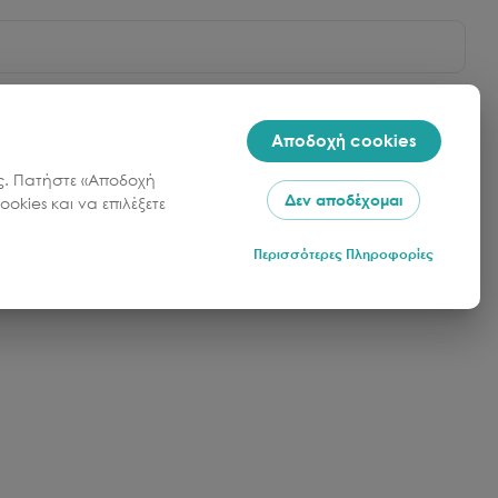
 ξύλο για εξασφάλιση μεγάλης αντοχής, καλύτερο
 πιο ανθεκτικό από το συνηθισμένο γυαλί.
Αποδοχή cookies
μεταλλεύεται τον χώρο, διατηρεί τη φωτεινότητα και
σας. Πατήστε «Αποδοχή
Δεν αποδέχομαι
okies και να επιλέξετε
Περισσότερες Πληροφορίες