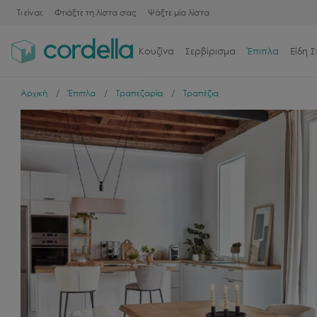
Τι είναι;
Φτιάξτε τη λίστα σας
Ψάξτε μία λίστα
Κουζίνα
Σερβίρισμα
Έπιπλα
Είδη Σ
Αρχική
Έπιπλα
Τραπεζαρία
Τραπέζια