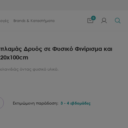
0
λογές
Brands & Καταστήματα
Καπλαμάς Δρυός σε Φυσικό Φινίρισμα και
 220x100cm
ελανιδιάς όντας φυσικό υλικό.
Εκτιμώμενη παράδοση:
3
-
4
εβδομάδες