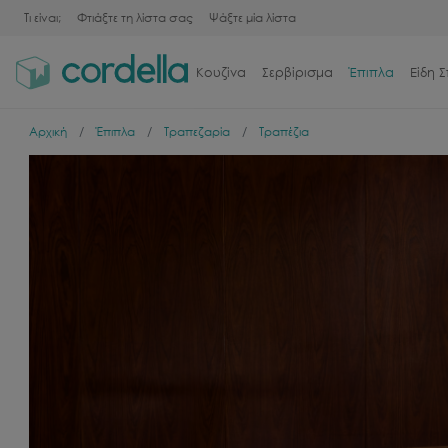
Τι είναι;
Φτιάξτε τη λίστα σας
Ψάξτε μία λίστα
Κουζίνα
Σερβίρισμα
Έπιπλα
Είδη Σ
Αρχική
Έπιπλα
Τραπεζαρία
Τραπέζια