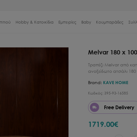
πιτιού
Hobby & Κατοικίδια
Εμπειρίες
Baby
Κουμπαράδες
Συλ
Melvar 180 x 100
Τραπέζι Melvar από κα
ανοξείδωτο ατσάλι 180 
Brand:
KAVE HOME
Κωδικός:
395-93-16585
Free Delivery
1719.00
€