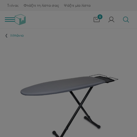
Τι είναι;
Φτιάξτε τη λίστα σας
Ψάξτε μία λίστα
0
Toggle
navigation
Μπάνιο