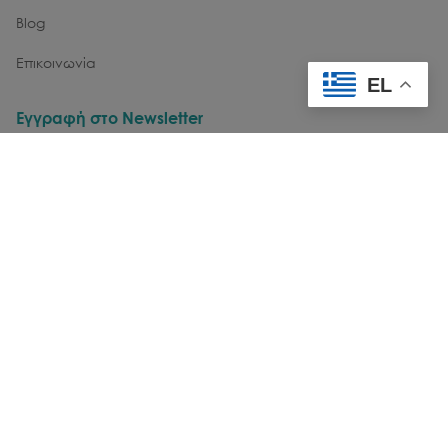
Blog
Επικοινωνία
EL
Εγγραφή στο Newsletter
email
Θέλω να λαμβάνω νέα & ενημερώσεις μέσω email
Εγγραφή