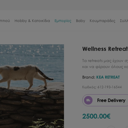
πιτιού
Hobby & Κατοικίδια
Εμπειρίες
Baby
Κουμπαράδες
Συλ
Wellness Retreat
Τα retreats μας έχουν 
και να φέρουν όλους κο
Brand:
KEA RETREAT
Κωδικός:
612-193-16544
Free Delivery
2500.00
€