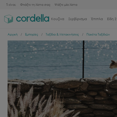
Τι είναι;
Φτιάξτε τη λίστα σας
Ψάξτε μία λίστα
Κουζίνα
Σερβίρισμα
Έπιπλα
Είδη Σ
Αρχική
Εμπειρίες
Ταξίδια & Μετακινήσεις
Πακέτα Ταξιδιών