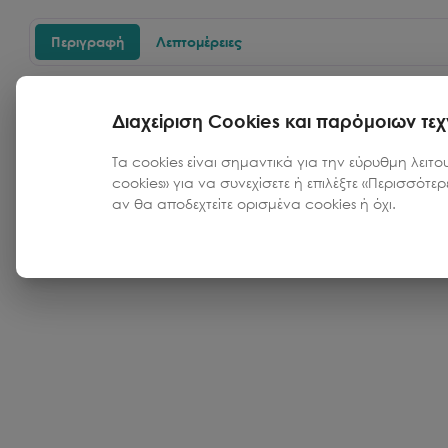
Περιγραφή
Λεπτομέρειες
Ποικίλουν σε εβδομαδιαία βάση, τα Kea Retreats προ
μείγμα γιόγκα, διαλογισμού και χορού, μαζί με εναλ
Διαχείριση Cookies και παρόμοιων τε
γεωργικές εκτάσεις του νησιού ή καγιάκ σε πιο απο
Τα cookies είναι σημαντικά για την εύρυθμη λειτο
cookies» για να συνεχίσετε ή επιλέξτε «Περισσότε
αν θα αποδεχτείτε ορισμένα cookies ή όχι.