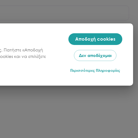
 σας. Μια τυπική εβδομάδα είναι γεμάτη με ένα
ς πεζοπορία σε αρχαία μονοπάτια στις παρθένες
Αποδοχή cookies
σας. Πατήστε «Αποδοχή
Δεν αποδέχομαι
okies και να επιλέξετε
Περισσότερες Πληροφορίες