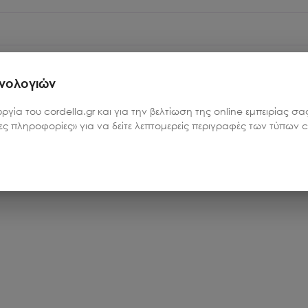
σφέρουν χώρους και πρακτικές για να στραφείτε στον εαυτό
λακτικές δραστηριότητες για να συνδεθείτε με τη φύση, όπω
χνολογιών
μονωμένες αμμώδεις παραλίες.
υργία του cordella.gr και για την βελτίωση της online εμπειρίας 
ρες πληροφορίες» για να δείτε λεπτομερείς περιγραφές των τύπων co