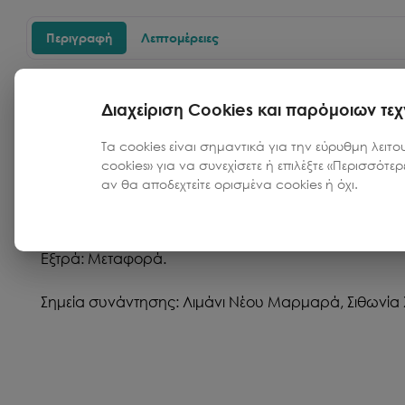
Περιγραφή
Λεπτομέρειες
Καθώς ακολουθείτε τον αέρα στα γαλάζια νερά, αν
Διαχείριση Cookies και παρόμοιων τε
υπεροχή θέα σε κάθε μεριά του ιστιοφόρου, ενώ η επ
Τα cookies είναι σημαντικά για την εύρυθμη λειτο
cookies» για να συνεχίσετε ή επιλέξτε «Περισσότε
Περιλαμβάνονται στην τιμή:
αν θα αποδεχτείτε ορισμένα cookies ή όχι.
Σκάφος, Καύσιμα, νερό και ρεύμα, Skipper, Ελλιμενισ
snorkeling (αναπνευστήρες, μάσκες, βατραχοπέδιλα)
Εξτρά: Μεταφορά.
Σημεία συνάντησης: Λιμάνι Νέου Μαρμαρά, Σιθωνία Χ