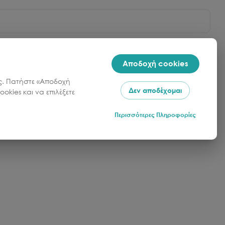
φικά χωριά. Η κρουαζιέρα προσφέρει άνεση και
Αποδοχή cookies
αι μια αξέχαστη εμπειρία.
σας. Πατήστε «Αποδοχή
Δεν αποδέχομαι
okies και να επιλέξετε
ς κουζίνας, SUP (σανίδα και κουπί), Εξοπλισμός
Περισσότερες Πληροφορίες