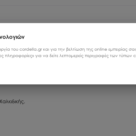
ακαλύψτε απομονωμένους παραδεισένιους κόλπους και γρα
χνολογιών
αγγελματική ομάδα θα εξασφαλίσει πως κάθε στιγμή σας είν
υργία του cordella.gr και για την βελτίωση της online εμπειρίας 
ρες πληροφορίες» για να δείτε λεπτομερείς περιγραφές των τύπων co
μός, Καθαρισμός, Πετσέτες και κλινοσκεπάσματα, Εξοπλισμό
, ΦΠΑ.
αλκιδικής.