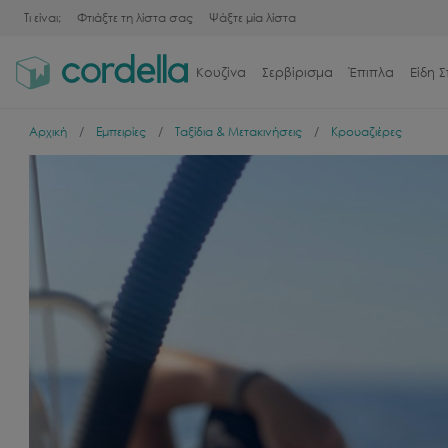
Τι είναι;
Φτιάξτε τη λίστα σας
Ψάξτε μία λίστα
Κουζίνα
Σερβίρισμα
Έπιπλα
Είδη Σ
Αρχική
Εμπειρίες
Ταξίδια & Μετακινήσεις
Κρουαζιέρες