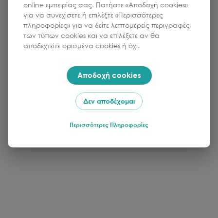
online εμπειρίας σας. Πατήστε «Αποδοχή cookies»
έπιπλα, φωτισμό ή είδη υγιεινής.
για να συνεχίσετε ή επιλέξτε «Περισσότερες
Και φυσικά να λύσουμε όλες τις απορίες που σε
πληροφορίες» για να δείτε λεπτομερείς περιγραφές
κρατούν πίσω στην ανανέωση του σπιτιού σου.
των τύπων cookies και να επιλέξετε αν θα
αποδεχτείτε ορισμένα cookies ή όχι.
Στόχος μου: να φύγεις με καθαρότητα,
κατεύθυνση και επιλογές που σε εκφράζουν
πραγματικά.
Αποδοχή cookies
Δεν αποδέχομαι
Περισσότερες Πληροφορίες