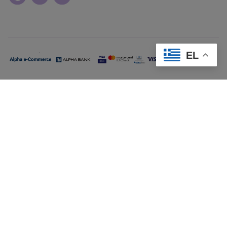
EL
© Copyright
2026
cordella. All rights reserved.
Όροι Χρήσης
Πολιτική Απορρήτου
Όροι Πληρωμών
Πολιτική Αποστολών & Επιστροφών
Διαχείριση Cookies
Created with
♥
by
Webzein
- API
57
ms, SSR
65
ms