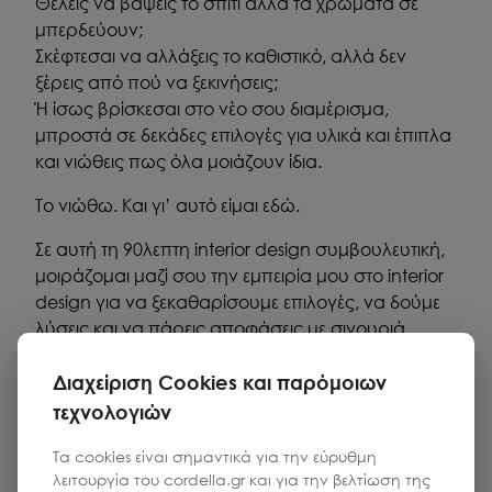
Θέλεις να βάψεις το σπίτι αλλά τα χρώματα σε
μπερδεύουν;
Σκέφτεσαι να αλλάξεις το καθιστικό, αλλά δεν
ξέρεις από πού να ξεκινήσεις;
Ή ίσως βρίσκεσαι στο νέο σου διαμέρισμα,
μπροστά σε δεκάδες επιλογές για υλικά και έπιπλα
και νιώθεις πως όλα μοιάζουν ίδια.
Το νιώθω. Και γι’ αυτό είμαι εδώ.
Σε αυτή τη 90λεπτη interior design συμβουλευτική,
μοιράζομαι μαζί σου την εμπειρία μου στο interior
design για να ξεκαθαρίσουμε επιλογές, να δούμε
λύσεις και να πάρεις αποφάσεις με σιγουριά.
Η συνεδρία πραγματοποιείται μέσω video call.
Διαχείριση Cookies και παρόμοιων
Πριν τη συνεδρία μου στέλνεις τις διαστάσεις του
τεχνολογιών
χώρου και φωτογραφίες. Μαζί μπρούμε να
εξετάσουμε νέα διάταξη, να δουλέψουμε με
Τα cookies είναι σημαντικά για την εύρυθμη
χρωματολόγια, υλικά και υφές και να επιλέξουμε
λειτουργία του cordella.gr και για την βελτίωση της