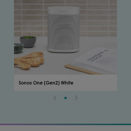
Sonos One (Gen2) White
Son