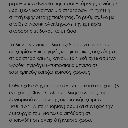
μεμονωμένο tweeter της προηγούμενης γενιάς με
δύο, ξεκλειδώνοντας μια στερεοφωνική ηχητική
σκηνή υψηλότερης ποιότητας. Το ρυθμισμένο με
ακρίβεια woofer ολοκληρώνει την εμπειρία
ακρόασης με δυναμικά μπάσα.
Τα διπλά γωνιακά ειδικά σχεδιασμένα tweeters
διαχωρίζουν τις υψηλές και φωνητικές συχνότητες
σε αριστερό και δεξί κανάλι. Το ειδικά σχεδιασμένο
woofer, παράγει εντυπωσιακά μπάσα σε
εσωτερικούς και εξωτερικούς χώρους.
Κάθε ηχείο οδηγείται από έναν ψηφιακό ενισχυτή (3
ενισχυτές Class D). Μέσω ειδικής έκδοσης του
λογισμικού διόρθωσης ακουστικής χώρων
TRUEPLAY (Auto-Trueplay) ρυθμίζει συνεχώς την
λειτουργία του, για τέλεια απόδοση σε
οποιονδήποτε ανοιχτό ή κλειστό χώρο.