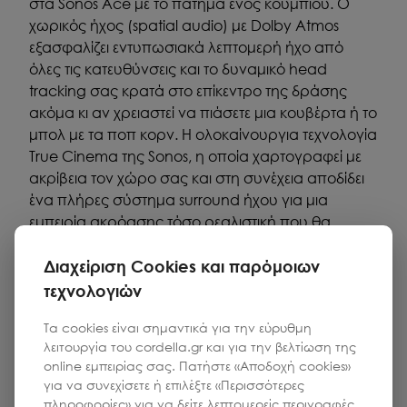
στα Sonos Ace με το πάτημα ενός κουμπιού. Ο
χωρικός ήχος (spatial audio) με Dolby Atmos
εξασφαλίζει εντυπωσιακά λεπτομερή ήχο από
όλες τις κατευθύνσεις και το δυναμικό head
tracking σας κρατά στο επίκεντρο της δράσης
ακόμα κι αν χρειαστεί να πιάσετε μια κουβέρτα ή το
μπολ με τα ποπ κορν. Η ολοκαίνουργια τεχνολογία
True Cinema της Sonos, η οποία χαρτογραφεί με
ακρίβεια τον χώρο σας και στη συνέχεια αποδίδει
ένα πλήρες σύστημα surround ήχου για μια
εμπειρία ακρόασης τόσο ρεαλιστική που θα
ξεχάσετε ότι φοράτε ακουστικά, αναμένεται να
Διαχείριση Cookies και παρόμοιων
ενεργοποιηθεί εντός του έτους.
τεχνολογιών
Τα cookies είναι σημαντικά για την εύρυθμη
λειτουργία του cordella.gr και για την βελτίωση της
online εμπειρίας σας. Πατήστε «Αποδοχή cookies»
για να συνεχίσετε ή επιλέξτε «Περισσότερες
πληροφορίες» για να δείτε λεπτομερείς περιγραφές