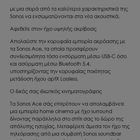
με μια σειρά από τα καλύτερα χαρακτηριστικά της
Sonos να ενσωματώνονται στα νέα ακουστικά.
Αφεθείτε στον ήχο υψηλής ακρίβειας
Απολαύστε την κορυφαία εμπειρία ακρόασης με
τα Sonos Ace, τα οποία προσφέρουν
συνδεσιμότητα τόσο ενσύρματη μέσω USB-C όσο
και ασύρματη μέσω Bluetooth 5.4,
υποστηρίζοντας την κορυφαίας ποιότητας
μετάδοση ήχου aptX Lossless.
Ο δικός σας ιδιωτικός κινηματογράφος
Τα Sonos Ace σάς επιτρέπουν να απολαμβάνετε
μια εμπειρία home cinema με ήχο surround
δίνοντας παράλληλα στο σπίτι σας το δώρο της
απόλυτης ησυχίας. Μεταφέρετε άμεσα τον ήχο της
τηλεόρασης από μια συμβατή Sonos soundbar