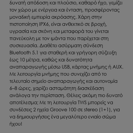
δυνατή απόδοση και πλούσιο, καθαρό ήχο, γεμίζει
τον χώρο με ενέργεια και ένταση, προσφέροντας
μοναδική εμπειρία ακρόασης. Χάρη στην
πιστοποίηση IPX6, είναι ανθεκτικό σε βροχή,
υγρασία και σκόνη και μεταφορά του γίνεται
πανεύκολη με τον ιμάντα που παρέχεται στη
συσκευασία. Διαθέτει ασύρματη σύνδεση
Bluetooth 5.1 για σταθερή και γρήγορη σύζευξη
έως 10 μέτρα, καθώς και δυνατότητα
αναπαραγωγής μέσω USB, κάρτας μνήμης ή AUX.
Με λειτουργία μνήμης που συνεχίζει από το
τελευταίο σημείο αναπαραγωγής και αυτονομία
6–8 ώρες, χαρίζει ασταμάτητη διασκέδαση
ανάλογα την περίσταση. Θέλεις ακόμη πιο δυνατό
αποτέλεσμα; Με τη λειτουργία TWS μπορείς να
συνδέσεις 2 ηχεία Groove 100 σε stereo (1+1), για
να δημιουργήσεις ένα μεγαλύτερο ενιαίο σώμα
ήχου!