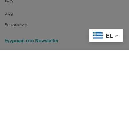
FAQ
Blog
Επικοινωνία
EL
Εγγραφή στο Newsletter
email
Θέλω να λαμβάνω νέα & ενημερώσεις μέσω email
Εγγραφή