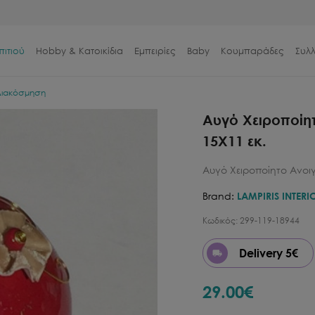
πιτιού
Hobby & Κατοικίδια
Εμπειρίες
Baby
Κουμπαράδες
Συλ
 Διακόσμηση
Αυγό Χειροποίη
15X11 εκ.
Αυγό Χειροποίητο Ανοι
Brand:
LAMPIRIS INTERI
Κωδικός:
299-119-18944
Delivery 5€
29.00
€