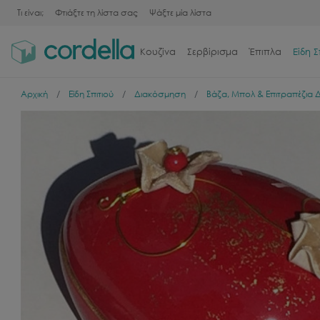
Τι είναι;
Φτιάξτε τη λίστα σας
Ψάξτε μία λίστα
Κουζίνα
Σερβίρισμα
Έπιπλα
Είδη Σ
Αρχική
Είδη Σπιτιού
Διακόσμηση
Βάζα, Μπολ & Επιτραπέζια