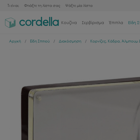
Τι είναι;
Φτιάξτε τη λίστα σας
Ψάξτε μία λίστα
Κουζίνα
Σερβίρισμα
Έπιπλα
Είδη Σ
Αρχική
Είδη Σπιτιού
Διακόσμηση
Κορνίζες, Κάδρα, Άλμπουμ 