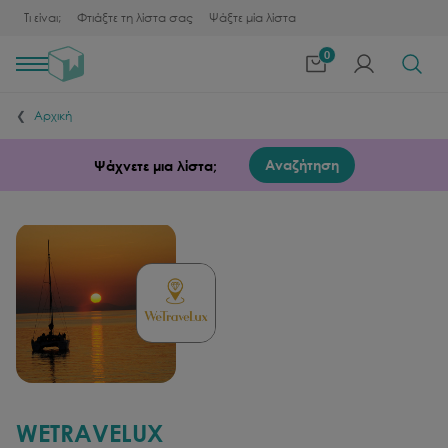
Τι είναι;
Φτιάξτε τη λίστα σας
Ψάξτε μία λίστα
0
Toggle
navigation
Αρχική
Αναζήτηση
Ψάχνετε μια λίστα;
WETRAVELUX