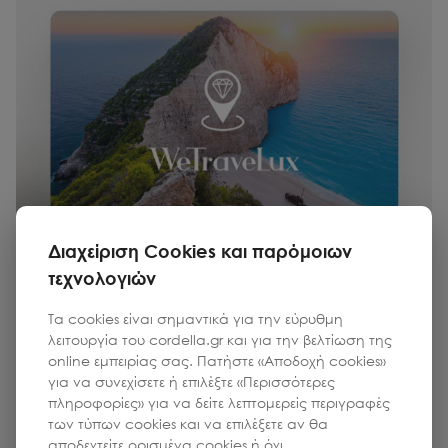
Διαχείριση Cookies και παρόμοιων
τεχνολογιών
Τα cookies είναι σημαντικά για την εύρυθμη
λειτουργία του cordella.gr και για την βελτίωση της
WETRAVELUX
online εμπειρίας σας. Πατήστε «Αποδοχή cookies»
Δωροκάρτα 2500€ για Ταξίδι για Δύο στην Ελλάδα
για να συνεχίσετε ή επιλέξτε «Περισσότερες
πληροφορίες» για να δείτε λεπτομερείς περιγραφές
των τύπων cookies και να επιλέξετε αν θα
αποδεχτείτε ορισμένα cookies ή όχι.