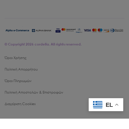
© Copyright
2026
cordella. All rights reserved.
Όροι Χρήσης
Πολιτική Απορρήτου
Όροι Πληρωμών
Πολιτική Αποστολών & Επιστροφών
EL
Διαχείριση Cookies
Created with
♥
by
Webzein
- API
57
ms, SSR
73
ms