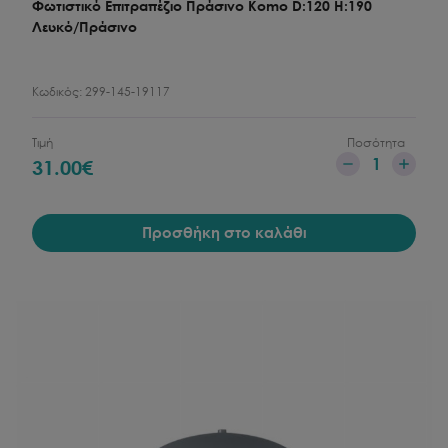
Φωτιστικό Επιτραπέζιο Πράσινο Komo D:120 H:190
Λευκό/Πράσινο
Κωδικός:
299-145-19117
Τιμή
Ποσότητα
1
31.00
€
Προσθήκη στο καλάθι