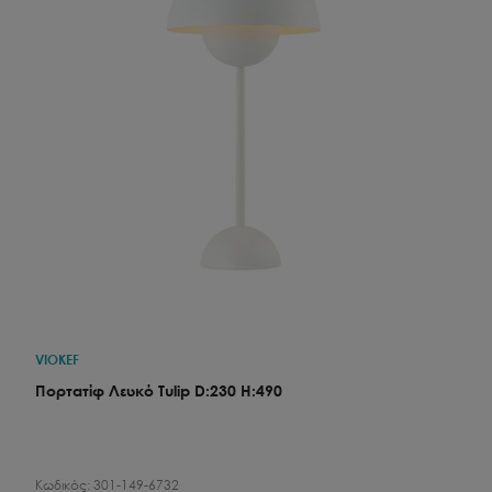
VIOKEF
Πορτατίφ Λευκό Tulip D:230 H:490
Κωδικός:
301-149-6732