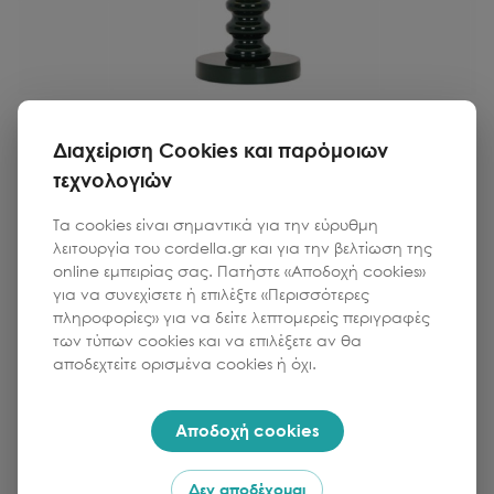
VIOKEF
Διαχείριση Cookies και παρόμοιων
Φωτιστικό Επιτραπέζιο Viridi D:300 H:455 Πράσινο/Λευκό
τεχνολογιών
Τα cookies είναι σημαντικά για την εύρυθμη
λειτουργία του cordella.gr και για την βελτίωση της
Κωδικός:
299-145-19129
online εμπειρίας σας. Πατήστε «Αποδοχή cookies»
για να συνεχίσετε ή επιλέξτε «Περισσότερες
Τιμή
Ποσότητα
πληροφορίες» για να δείτε λεπτομερείς περιγραφές
1
55.00
€
των τύπων cookies και να επιλέξετε αν θα
αποδεχτείτε ορισμένα cookies ή όχι.
Προσθήκη στο καλάθι
Αποδοχή cookies
Δεν αποδέχομαι