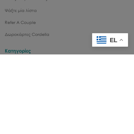
Ψάξτε μία λίστα
Refer A Couple
Δωροκάρτες Cordella
EL
Κατηγορίες
Κουζίνα
Σερβίρισμα
Έπιπλα
Είδη Σπιτιού
Hobby & Κατοικίδια
Εμπειρίες