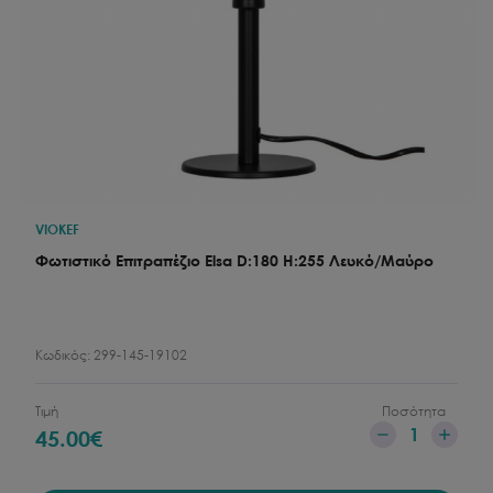
VIOKEF
Φωτιστικό Επιτραπέζιο Elsa D:180 H:255 Λευκό/Μαύρο
Κωδικός:
299-145-19102
Τιμή
Ποσότητα
1
45.00
€