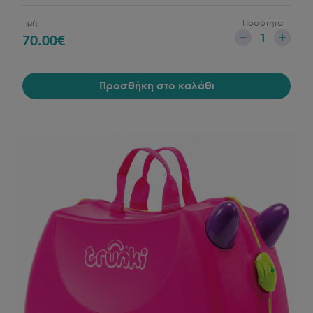
Τιμή
Ποσότητα
1
70.00
€
Προσθήκη στο καλάθι