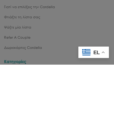
Γιατί να επιλέξεις την Cordella
Φτιάξτε τη λίστα σας
Ψάξτε μία λίστα
Refer A Couple
Δωροκάρτες Cordella
EL
Κατηγορίες
Κουζίνα
Σερβίρισμα
Έπιπλα
Είδη Σπιτιού
Hobby & Κατοικίδια