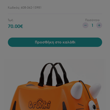
Κωδικός:
608-362-15981
Τιμή
Ποσότητα
1
70.00
€
Προσθήκη στο καλάθι