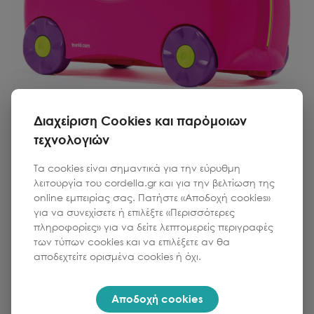
Διαχείριση Cookies και παρόμοιων
TRUNKI
τεχνολογιών
Παιδική Ride-on Βαλίτσα Trixie Pink
Τα cookies είναι σημαντικά για την εύρυθμη
λειτουργία του cordella.gr και για την βελτίωση της
online εμπειρίας σας. Πατήστε «Αποδοχή cookies»
Κωδικός:
608-362-15983
για να συνεχίσετε ή επιλέξτε «Περισσότερες
πληροφορίες» για να δείτε λεπτομερείς περιγραφές
των τύπων cookies και να επιλέξετε αν θα
Τιμή
Ποσότητα
αποδεχτείτε ορισμένα cookies ή όχι.
1
70.00
€
Αποδοχή cookies
Προσθήκη στο καλάθι