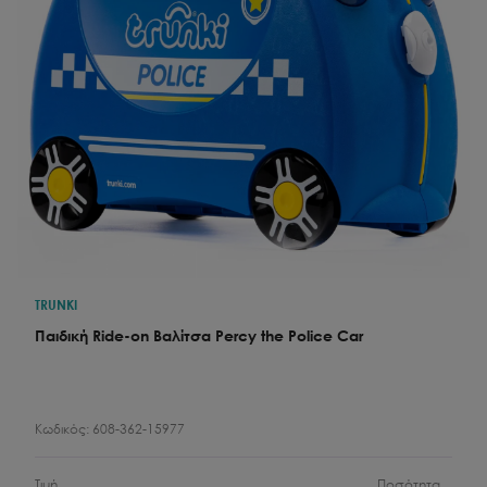
TRUNKI
Παιδική Ride-on Βαλίτσα Percy the Police Car
Κωδικός:
608-362-15977
Τιμή
Ποσότητα