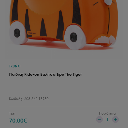
TRUNKI
Παιδική Ride-on Βαλίτσα Tipu The Tiger
Κωδικός:
608-362-15980
Τιμή
Ποσότητα
1
70.00
€