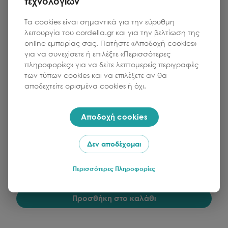
τεχνολογιών
Τα cookies είναι σημαντικά για την εύρυθμη
λειτουργία του cordella.gr και για την βελτίωση της
online εμπειρίας σας. Πατήστε «Αποδοχή cookies»
για να συνεχίσετε ή επιλέξτε «Περισσότερες
πληροφορίες» για να δείτε λεπτομερείς περιγραφές
SAMSUNG
των τύπων cookies και να επιλέξετε αν θα
Samsung Galaxy Buds 3 FE Black
αποδεχτείτε ορισμένα cookies ή όχι.
Αποδοχή cookies
Κωδικός:
517-159-17073
Δεν αποδέχομαι
Τιμή
Ποσότητα
1
119.90
€
Περισσότερες Πληροφορίες
Προσθήκη στο καλάθι