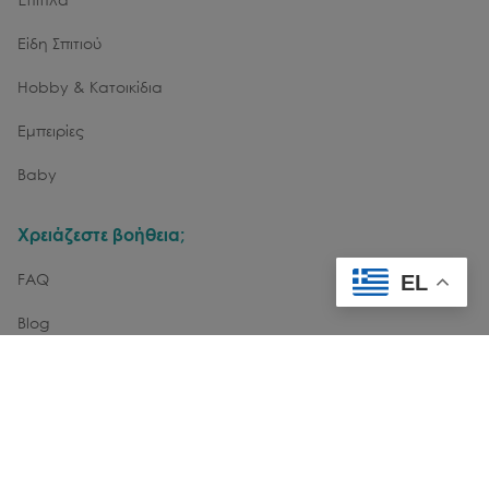
Είδη Σπιτιού
Hobby & Κατοικίδια
Εμπειρίες
Baby
Χρειάζεστε βοήθεια;
FAQ
EL
Blog
Επικοινωνία
Εγγραφή στο Newsletter
email