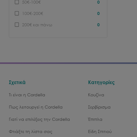
50€-100€
0
100€-200€
0
200€ και πάνω
0
Σχετικά
Κατηγορίες
Τι είναι η Cordella
Κουζίνα
Πως λειτουργεί η Cordella
Σερβίρισμα
Γιατί να επιλέξεις την Cordella
Έπιπλα
Φτιάξτε τη λίστα σας
Είδη Σπιτιού