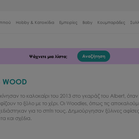
πιτιού
Hobby & Κατοικίδια
Εμπειρίες
Baby
Κουμπαράδες
Συλ
Αναζήτηση
Ψάχνετε μια λίστα;
S WOOD
κίνησαν το καλοκαίρι του 2013 στο γκαράζ του Albert, όταν
ίζουν το ξύλο με το χέρι. Οι Woodies, όπως τις αποκαλούμ
εδιάστηκαν για το σπίτι τους. Δημιούργησαν ξύλινες αφίσε
α και σχέδια.