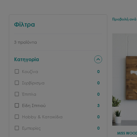
Προβολή ανά 
Φίλτρα
3
προϊόντα
Κατηγορία
Κουζίνα
0
Σερβίρισμα
0
Έπιπλα
0
Είδη Σπιτιού
3
Hobby & Κατοικίδια
0
Εμπειρίες
0
MISS WOO