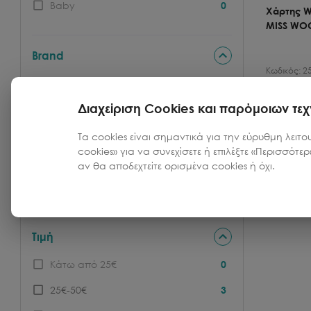
Baby
0
Χάρτης W
MISS WO
Brand
Κωδικός:
2
MISS WOOD
3
Διαχείριση Cookies και παρόμοιων τε
Τιμή
49.99
€
Χρώμα
Τα cookies είναι σημαντικά για την εύρυθμη λειτο
cookies» για να συνεχίσετε ή επιλέξτε «Περισσότε
Άσπρο
1
αν θα αποδεχτείτε ορισμένα cookies ή όχι.
Π
Φυσικό
1
Τιμή
Κάτω από 25€
0
25€-50€
3