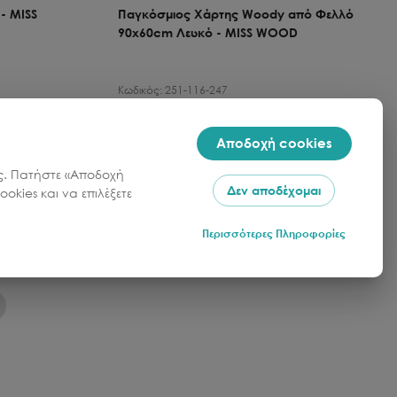
- MISS
Παγκόσμιος Χάρτης Woody από Φελλό
90x60cm Λευκό - MISS WOOD
Κωδικός:
251-116-247
Ποσότητα
Τιμή
Ποσότητα
Αποδοχή cookies
1
1
39.95
€
σας. Πατήστε «Αποδοχή
Δεν αποδέχομαι
okies και να επιλέξετε
λάθι
Προσθήκη στο καλάθι
Περισσότερες Πληροφορίες