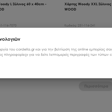
oody L Ξύλινος 60 x 40cm -
Χάρτης Woody XXL Ξύλινος 
OD
WOOD
51-116-7070
Κωδικός:
251-116-241
χνολογιών
Ποσότητα
Τιμή
1
49.99
€
υργία του cordella.gr και για την βελτίωση της online εμπειρίας 
ρες πληροφορίες» για να δείτε λεπτομερείς περιγραφές των τύπων co
ροσθήκη στο καλάθι
Προσθήκη στο κα
Περισσότερα