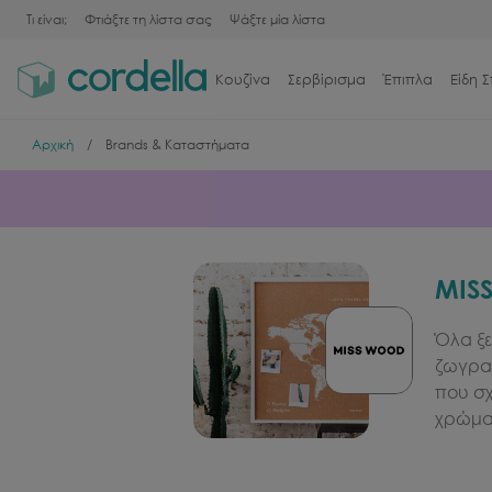
Τι είναι;
Φτιάξτε τη λίστα σας
Ψάξτε μία λίστα
Κουζίνα
Σερβίρισμα
Έπιπλα
Είδη Σ
Αρχική
Brands & Καταστήματα
MIS
Όλα ξε
ζωγραφ
που σχ
χρώματ