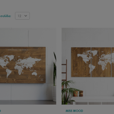
12
σελίδα:
D
MISS WOOD