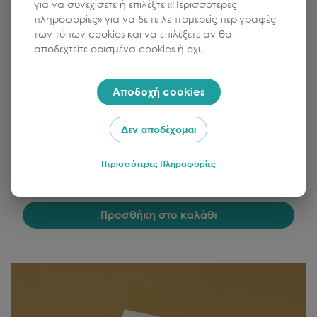
για να συνεχίσετε ή επιλέξτε «Περισσότερες
πληροφορίες» για να δείτε λεπτομερείς περιγραφές
των τύπων cookies και να επιλέξετε αν θα
CALM CLUB
αποδεχτείτε ορισμένα cookies ή όχι.
Αφίσα Yoga Flow - CALM CLUB
Αποδοχή cookies
Κωδικός:
251-189-234
Δεν αποδέχομαι
Τιμή
Ποσότητα
Περισσότερες Πληροφορίες
1
26.99
€
Προσθήκη στο καλάθι