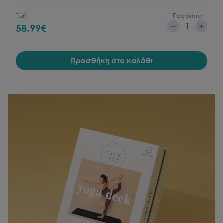
Τιμή
Ποσότητα
1
58.99
€
Προσθήκη στο καλάθι