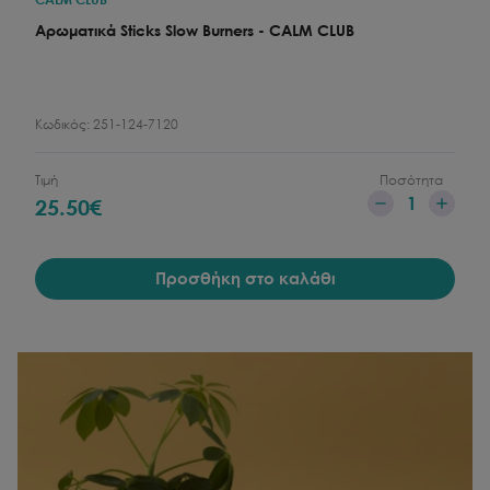
Αρωματικά Sticks Slow Burners - CALM CLUB
Κωδικός:
251-124-7120
Τιμή
Ποσότητα
1
25.50
€
Προσθήκη στο καλάθι