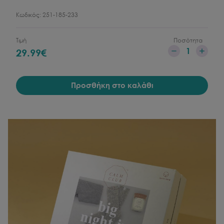
Κωδικός:
251-185-233
Τιμή
Ποσότητα
1
29.99
€
Προσθήκη στο καλάθι