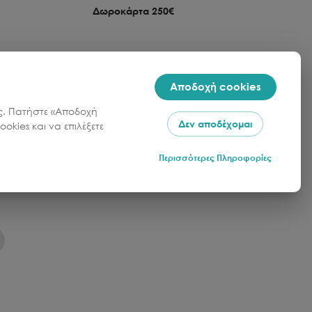
Δωροκάρτα 250€
Κωδικός:
408-194-11001
Αποδοχή cookies
Ποσότητα
Τιμή
Ποσότητα
σας. Πατήστε «Αποδοχή
1
1
250.00
€
Δεν αποδέχομαι
okies και να επιλέξετε
Περισσότερες Πληροφορίες
λάθι
Προσθήκη στο καλάθι