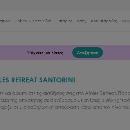
πιτιού
Hobby & Κατοικίδια
Εμπειρίες
Baby
Κουμπαράδες
Συλ
Αναζήτηση
Ψάχνετε μια λίστα;
LES RETREAT SANTORINI
τε και αφυπνίστε τις αισθήσεις σας στο Atoles Retreat. Πα
λεια της απλότητας σε συνδυασμό με ανέσεις υψηλής ποιότ
ρίζει σε μια καθηλωτική απόδραση κάτω από τον ήλιο του 