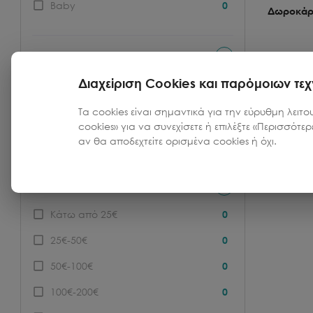
Baby
0
Δωροκάρ
Brand
Κωδικός:
4
Διαχείριση Cookies και παρόμοιων τε
ATOLES RETREAT SANTORINI
3
Τιμή
Τα cookies είναι σημαντικά για την εύρυθμη λειτο
500.00
cookies» για να συνεχίσετε ή επιλέξτε «Περισσότε
Χρώμα
αν θα αποδεχτείτε ορισμένα cookies ή όχι.
Π
Τιμή
Κάτω από 25€
0
25€-50€
0
50€-100€
0
100€-200€
0