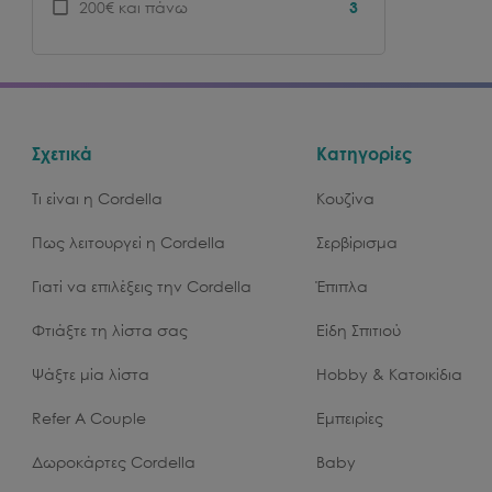
200€ και πάνω
3
Σχετικά
Κατηγορίες
Τι είναι η Cordella
Κουζίνα
Πως λειτουργεί η Cordella
Σερβίρισμα
Γιατί να επιλέξεις την Cordella
Έπιπλα
Φτιάξτε τη λίστα σας
Είδη Σπιτιού
Ψάξτε μία λίστα
Hobby & Κατοικίδια
Refer A Couple
Εμπειρίες
Δωροκάρτες Cordella
Baby