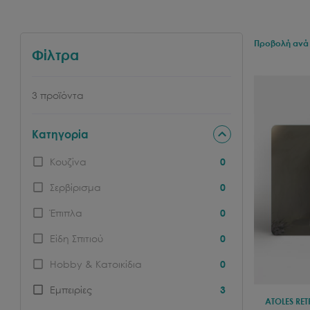
Προβολή ανά 
Φίλτρα
3
προϊόντα
Κατηγορία
Κουζίνα
0
Σερβίρισμα
0
Έπιπλα
0
Είδη Σπιτιού
0
Hobby & Κατοικίδια
0
Εμπειρίες
3
ATOLES RET