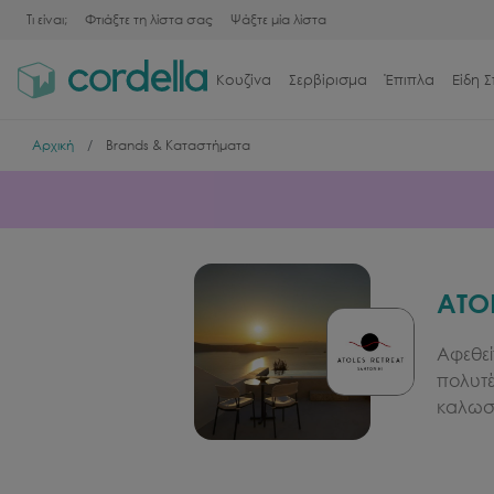
Τι είναι;
Φτιάξτε τη λίστα σας
Ψάξτε μία λίστα
Κουζίνα
Σερβίρισμα
Έπιπλα
Είδη Σ
Αρχική
Brands & Καταστήματα
ATO
Αφεθεί
πολυτέ
καλωσο