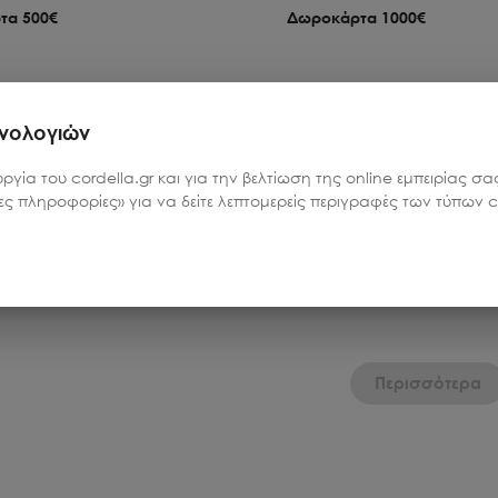
τα 500€
Δωροκάρτα 1000€
08-194-11002
Κωδικός:
408-194-11003
χνολογιών
Ποσότητα
Τιμή
υργία του cordella.gr και για την βελτίωση της online εμπειρίας 
1
€
1000.00
€
ρες πληροφορίες» για να δείτε λεπτομερείς περιγραφές των τύπων co
ροσθήκη στο καλάθι
Προσθήκη στο κα
Περισσότερα