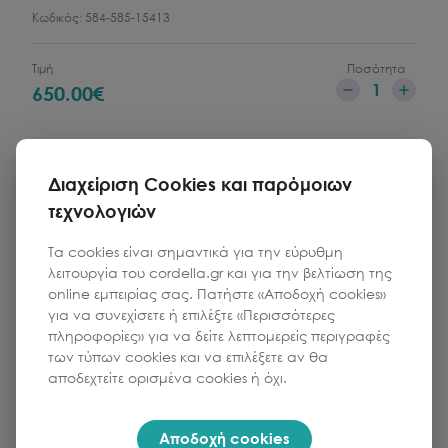
Κωδικός:
584-585-15413
Τιμή
Ποσότητα
1
650.00
€
Προσθήκη στο καλάθι
Διαχείριση Cookies και παρόμοιων
τεχνολογιών
Τα cookies είναι σημαντικά για την εύρυθμη
Περισσότερα
λειτουργία του cordella.gr και για την βελτίωση της
online εμπειρίας σας. Πατήστε «Αποδοχή cookies»
για να συνεχίσετε ή επιλέξτε «Περισσότερες
πληροφορίες» για να δείτε λεπτομερείς περιγραφές
των τύπων cookies και να επιλέξετε αν θα
αποδεχτείτε ορισμένα cookies ή όχι.
Αποδοχή cookies