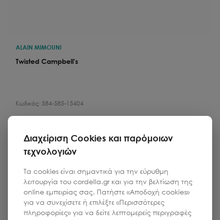
ALAIN MIMOUNI
Twisted Campbell's
Κωδικός:
584-585-15404
Τιμή
Ποσότητα
Διαχείριση Cookies και παρόμοιων
1
380.00
€
τεχνολογιών
Τα cookies είναι σημαντικά για την εύρυθμη
Προσθήκη στο καλάθι
λειτουργία του cordella.gr και για την βελτίωση της
online εμπειρίας σας. Πατήστε «Αποδοχή cookies»
για να συνεχίσετε ή επιλέξτε «Περισσότερες
πληροφορίες» για να δείτε λεπτομερείς περιγραφές