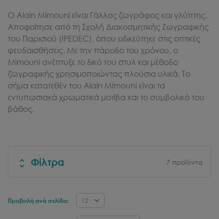
Ο Alain Mimouni είναι Γάλλος ζωγράφος και γλύπτης.
Αποφοίτησε από τη Σχολή Διακοσμητικής Ζωγραφικής
του Παρισιού (IPEDEC), όπου ειδικεύτηκε στις οπτικές
ψευδαισθήσεις. Με την πάροδο του χρόνου, ο
Mimouni ανέπτυξε το δικό του στυλ και μέθοδο
ζωγραφικής χρησιμοποιώντας πλούσια υλικά. Το
σήμα κατατεθέν του Alain Mimouni είναι τα
εντυπωσιακά χρωματικά μοτίβα και το συμβολικό του
βάθος.
Φίλτρα
7
προϊόντα
12
Προβολή ανά σελίδα: