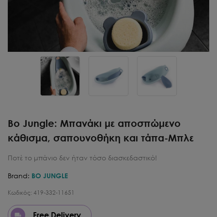
Bo Jungle: Μπανάκι με αποσπώμενο
κάθισμα, σαπουνοθήκη και τάπα-Μπλε
Ποτέ το μπάνιο δεν ήταν τόσο διασκεδαστικό!
Brand:
BO JUNGLE
Κωδικός:
419-332-11651
Free Delivery